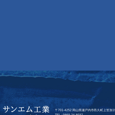
〒701-4252 岡山県瀬戸内市邑久町上笠加19