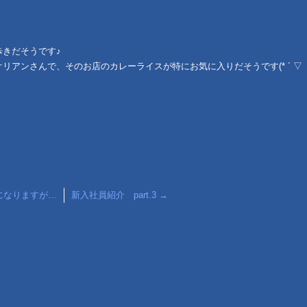
きだそうです♪
リアンさんで、そのお店のカレーライスが特にお気に入りだそうです(* ´ ▽
になりますが…
新入社員紹介 part.3
→