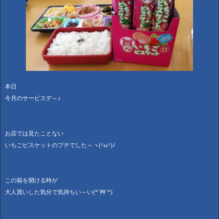
本日
今月のサービスデ～♪
お店では見たことない
いちごビスケットのプチでした～ヽ(^ω^)ﾉ
この箱を開ける時が
大人買いした気分で気持ちい～い(*´艸`*)