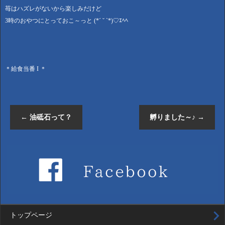
苺はハズレがないから楽しみだけど
3時のおやつにとっておこ～っと (*´ ˘ `*)♡ｴﾍﾍ
＊給食当番 I ＊
←
油砥石って？
孵りました～♪
→
トップページ