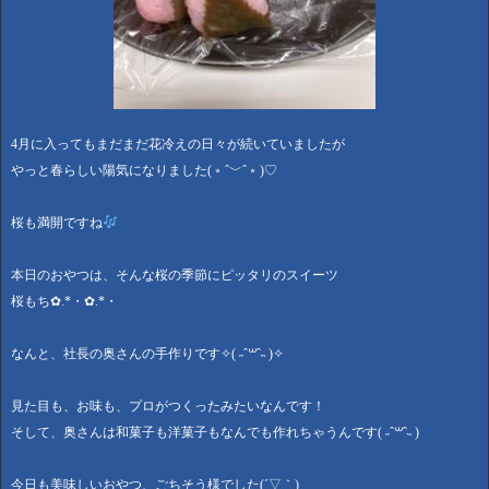
4月に入ってもまだまだ花冷えの日々が続いていましたが
やっと春らしい陽気になりました(﹡ˆ﹀ˆ﹡)♡
桜も満開ですね
本日のおやつは、そんな桜の季節にピッタリのスイーツ
桜もち✿.*・✿.*・
なんと、社長の奥さんの手作りです✧( ˶ ˆ꒳ˆ˵ )✧
見た目も、お味も、プロがつくったみたいなんです！
そして、奥さんは和菓子も洋菓子もなんでも作れちゃうんです( ˶ ˆ꒳ˆ˵ )
今日も美味しいおやつ、ごちそう様でした(´▽｀)