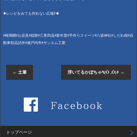
✱レシピをみても作れない広報F✱
#桜満開#お花見#桜餅#三寒四温#新年度#手作りスイーツ#八坂神社#しだれ桜#自
動車部品試作#瀬戸内市#サンエム工業
←
土筆
浮いてるかぼちゃ۹(ÒہÓ)۶
→
トップページ