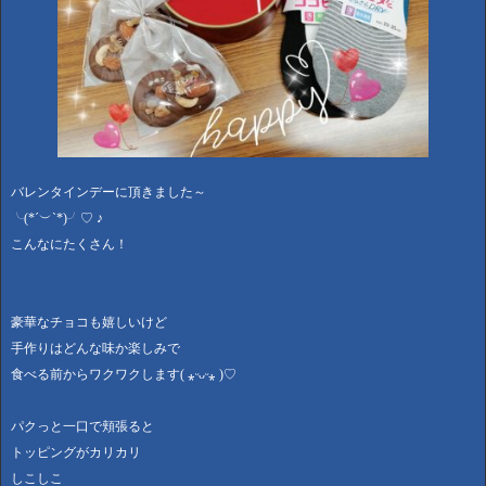
バレンタインデーに頂きました～
╰(*´︶`*)╯♡ ♪
こんなにたくさん！
豪華なチョコも嬉しいけど
手作りはどんな味か楽しみで
食べる前からワクワクします( ⁎ᵕᴗᵕ⁎ )♡
パクっと一口で頬張ると
トッピングがカリカリ
しこしこ