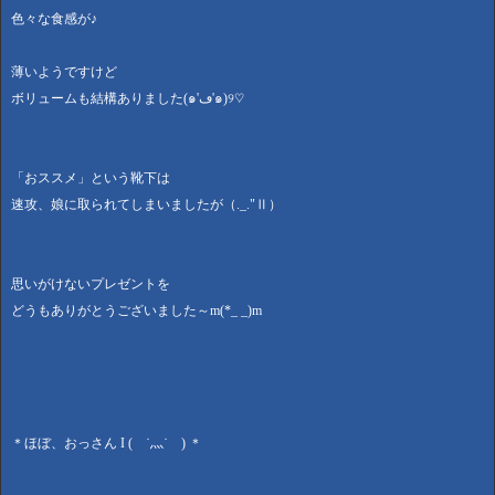
色々な食感が♪
薄いようですけど
ボリュームも結構ありました(๑'ڡ'๑)୨♡
「おススメ」という靴下は
速攻、娘に取られてしまいましたが（._."Ⅱ）
思いがけないプレゼントを
どうもありがとうございました～m(*_ _)m
＊ほぼ、おっさん I ( ˙灬˙ ) ＊